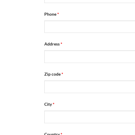
Phone
*
Address
*
Zip code
*
City
*
Country
*