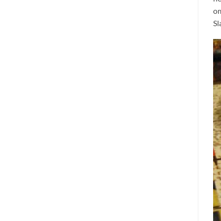
om
Sl