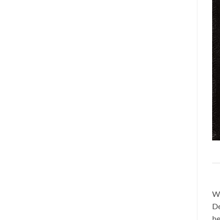
We
De
he