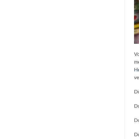
Vo
me
He
ve
Do
Do
Do
Do