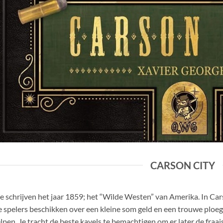
CARSON CITY
 schrijven het jaar 1859; het “Wilde Westen” van Amerika. In Car
 spelers beschikken over een kleine som geld en een trouwe ploeg 
lpen. Je tracht de beste kavels te bemachtigen om er later de fraa