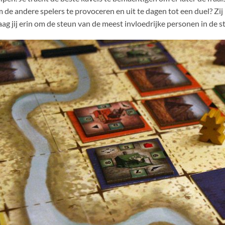
 de andere spelers te provoceren en uit te dagen tot een duel? Zij
aag jij erin om de steun van de meest invloedrijke personen in de s