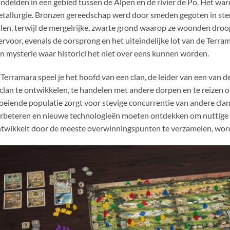
ndelden in een gebied tussen de Alpen en de rivier de Po. Het wa
tallurgie. Bronzen gereedschap werd door smeden gegoten in ste
len, terwijl de mergelrijke, zwarte grond waarop ze woonden dr
ervoor, evenals de oorsprong en het uiteindelijke lot van de Terr
n mysterie waar historici het niet over eens kunnen worden.
 Terramara speel je het hoofd van een clan, de leider van een van d
 clan te ontwikkelen, te handelen met andere dorpen en te reizen o
oeiende populatie zorgt voor stevige concurrentie van andere clan
rbeteren en nieuwe technologieën moeten ontdekken om nuttige a
twikkelt door de meeste overwinningspunten te verzamelen, wordt