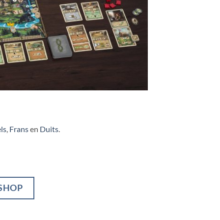
ls
,
Frans
en
Duits
.
SHOP