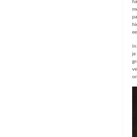
ha
me
pa
hi
ee
In
je
gr
ve
on