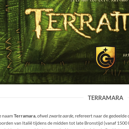
TERRAMARA
e naam
Terramara
, ofwel
zwarte aarde,
refereert naar de gedeelde 
orden van Italië tijdens de midden tot late Bronstijd (vanaf 1500