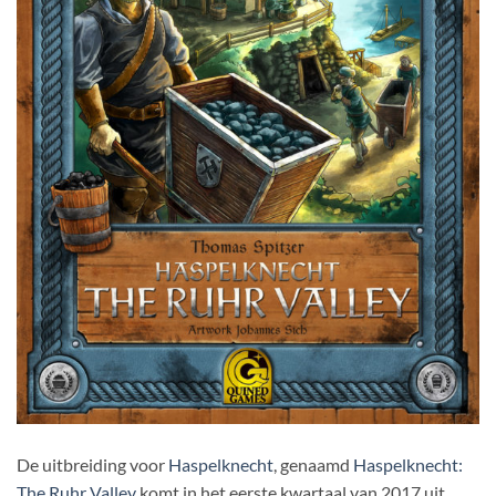
De uitbreiding voor
Haspelknecht
, genaamd
Haspelknecht:
The Ruhr Valley
komt in het eerste kwartaal van 2017 uit.