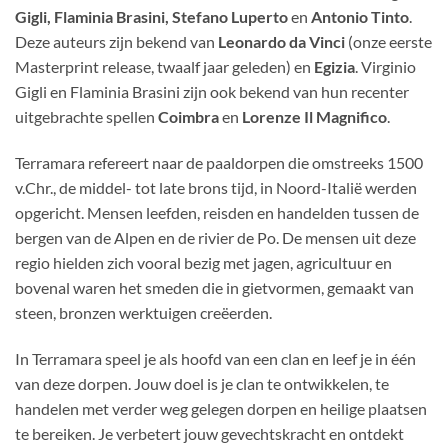
Gigli, Flaminia Brasini, Stefano Luperto
en
Antonio Tinto
.
Deze auteurs zijn bekend van
Leonardo da Vinci
(onze eerste
Masterprint release, twaalf jaar geleden) en
Egizia
. Virginio
Gigli en Flaminia Brasini zijn ook bekend van hun recenter
uitgebrachte spellen
Coimbra
en
Lorenze Il Magnifico
.
Terramara refereert naar de paaldorpen die omstreeks 1500
v.Chr., de middel- tot late brons tijd, in Noord-Italië werden
opgericht. Mensen leefden, reisden en handelden tussen de
bergen van de Alpen en de rivier de Po. De mensen uit deze
regio hielden zich vooral bezig met jagen, agricultuur en
bovenal waren het smeden die in gietvormen, gemaakt van
steen, bronzen werktuigen creëerden.
In Terramara speel je als hoofd van een clan en leef je in één
van deze dorpen. Jouw doel is je clan te ontwikkelen, te
handelen met verder weg gelegen dorpen en heilige plaatsen
te bereiken. Je verbetert jouw gevechtskracht en ontdekt